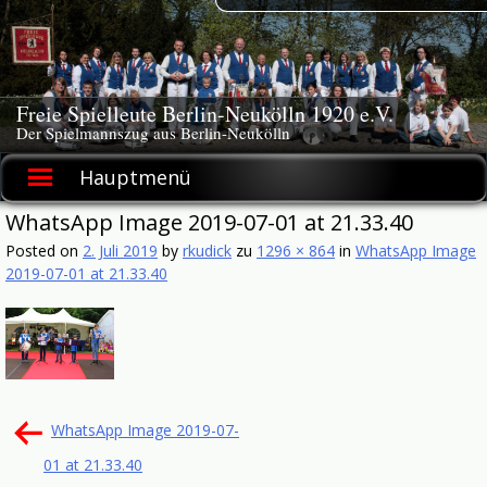
Skip
to
content
Freie Spielleute Berlin-Neukölln 1920 e.V.
Der Spielmannszug aus Berlin-Neukölln
Hauptmenü
WhatsApp Image 2019-07-01 at 21.33.40
Posted on
2. Juli 2019
by
rkudick
zu
1296 × 864
in
WhatsApp Image
2019-07-01 at 21.33.40
Beitragsnavigation
WhatsApp Image 2019-07-
01 at 21.33.40