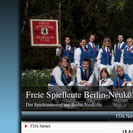
Skip
to
content
Freie Spielleute Berlin-Neukö
Der Spielmannszug aus Berlin-Neukölln
FSN Ne
FSN News
IM