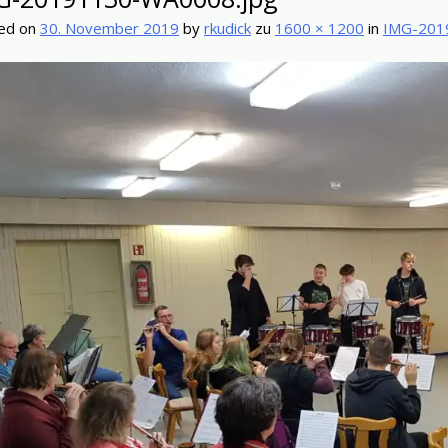
ed on
30. November 2019
by
rkudick
zu
1600 × 1200
in
IMG-201