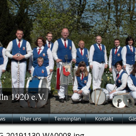
lln 1920 e.V.
ws
Über uns
Terminplan
Kontakt
Gä
G-20191130-WA0008.jpg